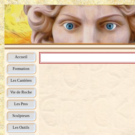
Accueil
Formation
Les Carrières
Vie de Roche
Les Pros
Sculpteurs
Les Outils