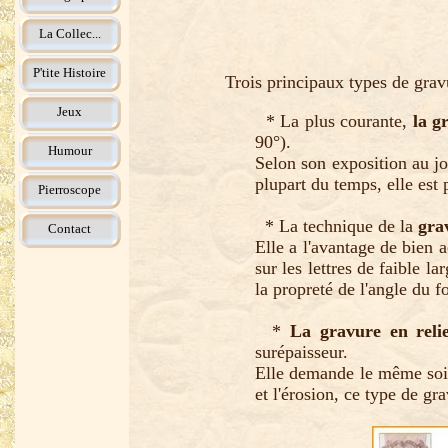
La Collec...
P'tite Histoire
Trois principaux types de gravu
Jeux
* La plus courante,
la g
90°).
Humour
Selon son exposition au jo
plupart du temps, elle est 
Pierroscope
* La technique de la
gra
Contact
Elle a l'avantage de bien 
sur les lettres de faible l
la propreté de l'angle du fo
*
La gravure en relie
surépaisseur.
Elle demande le même soin 
et l'érosion, ce type de gr