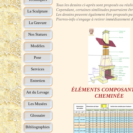
Tous les dessins ci-après sont proposés ou réalis
Cependant, certaines similitudes pourraient êtr
La Sculpture
Les dessins peuvent également être proposés par
Pierres-info s'engage à retirer immédiatement de 
La Gravure
Nos Statues
Modèles
Pose
Services
Entretien
ÉLÉMENTS COMPOSAN
Art du Levage
CHEMINÉE
Les Musées
Glossaire
Bibliographies