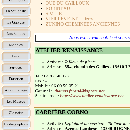
QUE DU CAILLOUX
ROBINEAU
La Sculpture
S.M.C.E.
VIEILLEVIGNE Thierry
La Gravure
ZUNINO CHEMINÉES ANCIENNES
Nos Statues
Nous vous avons oublié et vous s
Modèles
ATELIER RENAISSANCE
Pose
Activité :
Tailleur de pierre
Adresse :
554, chemin des Geilles - 136
Services
Tel : 04 42 50 05 21
Entretien
Fax : -
Mobile : 06 60 50 05 21
Art du Levage
Courriel :
thomas.feraud@laposte.net
Site internet :
https://www.atelier-renaissance.net
Les Musées
CARRIÈRE CORNO
Glossaire
Activité :
Exploitant de carrière - Tailleur de 
Bibliographies
Adresse :
Avenue Lambesc - 13840 ROGNE