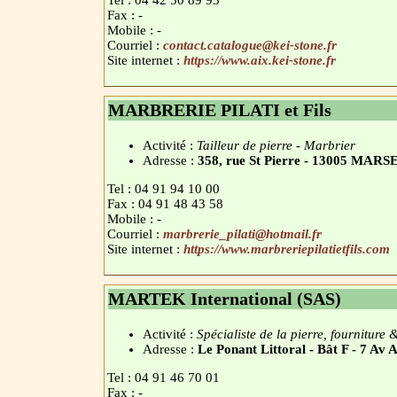
Tel : 04 42 50 89 93
Fax : -
Mobile : -
Courriel :
contact.catalogue@kei-stone.fr
Site internet :
https://www.aix.kei-stone.fr
MARBRERIE PILATI et Fils
Activité :
Tailleur de pierre - Marbrier
Adresse :
358, rue St Pierre - 13005 MAR
Tel : 04 91 94 10 00
Fax : 04 91 48 43 58
Mobile : -
Courriel :
marbrerie_pilati@hotmail.fr
Site internet :
https://www.marbreriepilatietfils.com
MARTEK International (SAS)
Activité :
Spécialiste de la pierre, fourniture 
Adresse :
Le Ponant Littoral - Bât F - 7 
Tel : 04 91 46 70 01
Fax : -