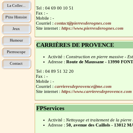
La Collec...
Tel : 04 69 00 10 51
Fax : -
P'tite Histoire
Mobile : -
Courriel :
contact@pierresderognes.com
Site internet :
https://www.pierresderognes.com
Jeux
Humour
CARRIÈRES DE PROVENCE
Pierroscope
Activité :
Construction en pierre massive - Es
Adresse :
Route de Maussane - 13990 FO
Contact
Tel : 04 89 51 32 20
Fax : -
Mobile : -
Courriel :
carrieresdeprovence@me.com
Site internet :
https://www.carrieresdeprovence.com
FPServices
Activité :
Nettoyage et traitement de la pierre (
Adresse :
50, avenue des Caillols - 1301