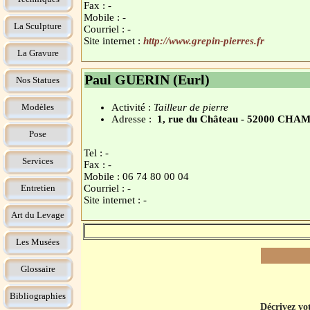
Fax : -
Mobile : -
La Sculpture
Courriel : -
Site internet :
http://www.grepin-pierres.fr
La Gravure
Paul GUERIN (Eurl)
Nos Statues
Modèles
Activité :
Tailleur de pierre
Adresse :
1, rue du Château - 52000 
Pose
Tel : -
Services
Fax : -
Mobile : 06 74 80 00 04
Entretien
Courriel : -
Site internet : -
Art du Levage
Les Musées
Glossaire
Bibliographies
Décrivez vot