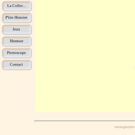
La Collec...
P'tite Histoire
Jeux
Humour
Pierroscope
Contact
www.pierres-