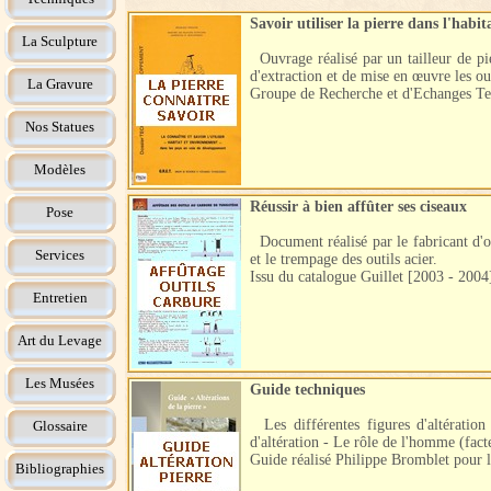
Savoir utiliser la pierre dans l'hab
La Sculpture
Ouvrage réalisé par un tailleur de pie
d'extraction et de mise en œuvre les o
La Gravure
Groupe de Recherche et d'Echanges T
Nos Statues
Modèles
Réussir à bien affûter ses ciseaux
Pose
Document réalisé par le fabricant d'o
Services
et le trempage des outils acier.
Issu du catalogue Guillet [2003 - 2004
Entretien
Art du Levage
Les Musées
Guide techniques
Les différentes figures d'altération 
Glossaire
d'altération - Le rôle de l'homme (fac
Guide réalisé Philippe Bromblet pou
Bibliographies