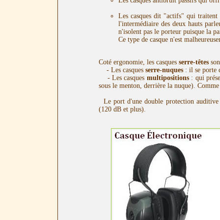
Les casques antibruit passifs qui of
Les casques dit "actifs" qui traitent
l'intermédiaire des deux hauts parle
n'isolent pas le porteur puisque la p
Ce type de casque n'est malheureusem
Coté ergonomie, les casques
serre-têtes
sont
- Les casques
serre-nuques
: il se porte
- Les casques
multipositions
: qui prése
sous le menton, derrière la nuque). Comme l
Le port d'une double protection auditive (s
(120 dB et plus).