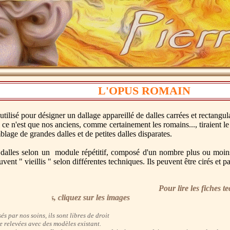
L'OPUS ROMAIN
isé pour désigner un dallage appareillé de dalles carrées et rectangula
 ce n'est que nos anciens, comme certainement les romains..., tiraient le 
lage de grandes dalles et de petites dalles disparates.
s dalles selon un module répétitif, composé d'un nombre plus ou moins
vent " vieillis " selon différentes techniques. Ils peuvent être cirés et pa
Pour lire les fiches tech
les fiches techniques, cliquez sur les images
és par nos soins, ils sont libres de droit
e relevées avec des modèles existant.