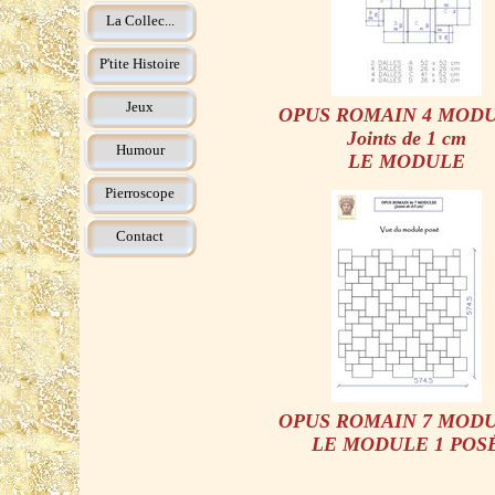
La Collec...
P'tite Histoire
Jeux
OPUS ROMAIN 4 MOD
Joints de 1 cm
Humour
LE MODULE
Pierroscope
Contact
OPUS ROMAIN 7 MOD
LE MODULE 1 POS