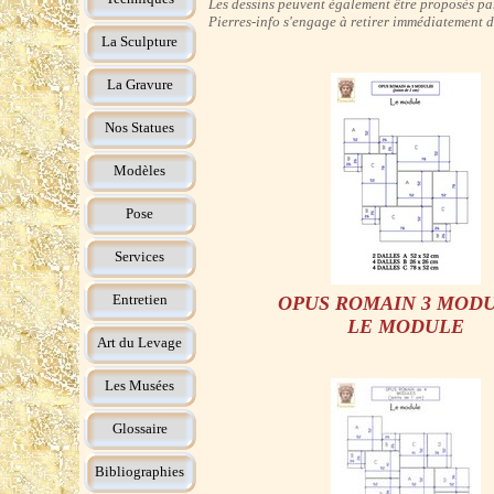
Les dessins peuvent également être proposés par
Pierres-info s'engage à retirer immédiatement de 
La Sculpture
La Gravure
Nos Statues
Modèles
Pose
Services
Entretien
OPUS ROMAIN 3 MOD
LE MODULE
Art du Levage
Les Musées
Glossaire
Bibliographies