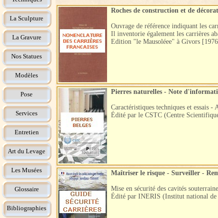
Roches de construction et de décora
La Sculpture
Ouvrage de référence indiquant les carr
Il inventorie également les carrières a
La Gravure
Edition "le Mausoléee" à Givors [197
Nos Statues
Modèles
Pierres naturelles - Note d'informat
Pose
Caractéristiques techniques et essais - 
Services
Édité par le CSTC (Centre Scientifique
Entretien
Art du Levage
Les Musées
Maîtriser le risque - Surveiller - Re
Mise en sécurité des cavités souterrain
Glossaire
Édité par INERIS (Institut national de 
Bibliographies