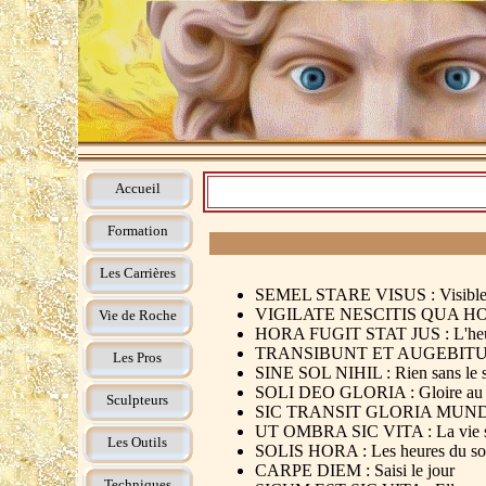
Accueil
Formation
Les Carrières
SEMEL STARE VISUS : Visible un
VIGILATE NESCITIS QUA HORA : 
Vie de Roche
HORA FUGIT STAT JUS : L'heure 
TRANSIBUNT ET AUGEBITUR SCIE
Les Pros
SINE SOL NIHIL : Rien sans le s
SOLI DEO GLORIA : Gloire au s
Sculpteurs
SIC TRANSIT GLORIA MUNDI : A
UT OMBRA SIC VITA : La vie s
Les Outils
SOLIS HORA : Les heures du sol
CARPE DIEM : Saisi le jour
Techniques