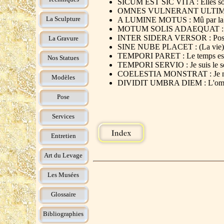
SICUM EST SIC VITA : Elles so
OMNES VULNERANT ULTIMA NECA
La Sculpture
A LUMINE MOTUS : Mû par la 
MOTUM SOLIS ADAEQUAT : Circu
INTER SIDERA VERSOR : Positio
La Gravure
SINE NUBE PLACET : (La vie) s
TEMPORI PARET : Le temps est
Nos Statues
TEMPORI SERVIO : Je suis le se
COELESTIA MONSTRAT : Je mon
Modèles
DIVIDIT UMBRA DIEM : L'ombre
Pose
Services
Entretien
Art du Levage
Les Musées
Glossaire
Bibliographies