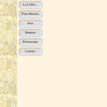
La Collec...
P'tite Histoire
Jeux
Humour
Pierroscope
Contact