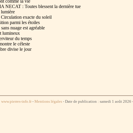
nt comme la vie
T : Toutes blessent la dernière tue
lumière
lation exacte du soleil
n parmi les étoiles
ans nuage est agréable
 lumineux
rviteur du temps
tre le céleste
 divise le jour
www.pierres-info.fr
-
Mentions légales
- Date de publication : samedi 1 août 2026 -