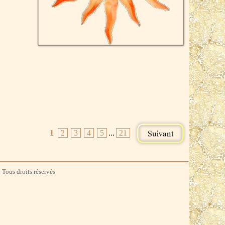
1
2
3
4
5
...
21
 Tous droits réservés