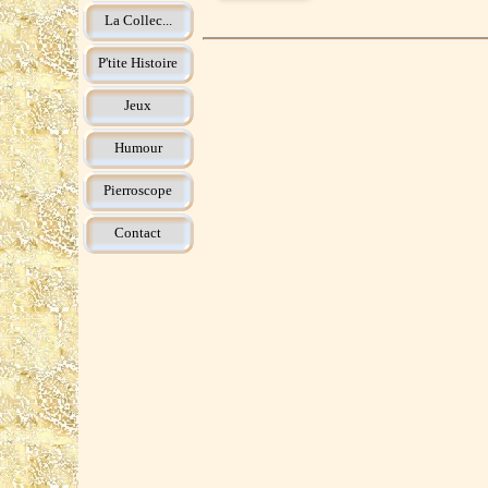
La Collec...
P'tite Histoire
Jeux
Humour
Pierroscope
Contact