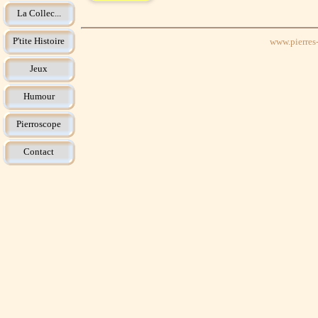
La Collec...
P'tite Histoire
www.pierres-
Jeux
Humour
Pierroscope
Contact