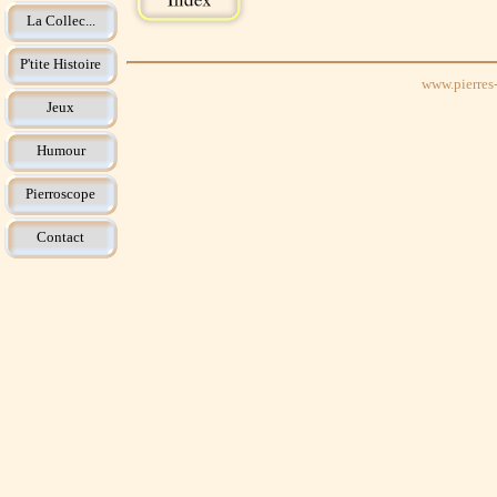
La Collec...
P'tite Histoire
www.pierres-
Jeux
Humour
Pierroscope
Contact