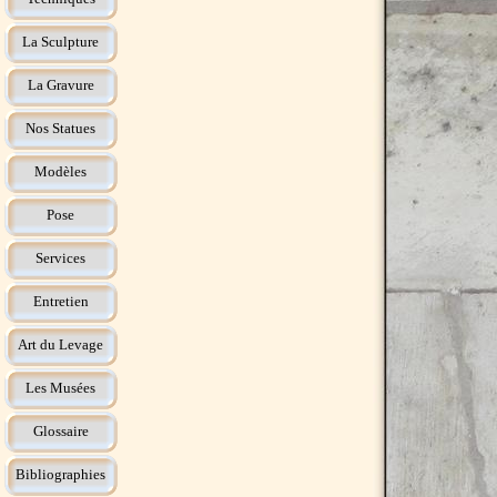
La Sculpture
La Gravure
Nos Statues
Modèles
Pose
Services
Entretien
Art du Levage
Les Musées
Glossaire
Bibliographies