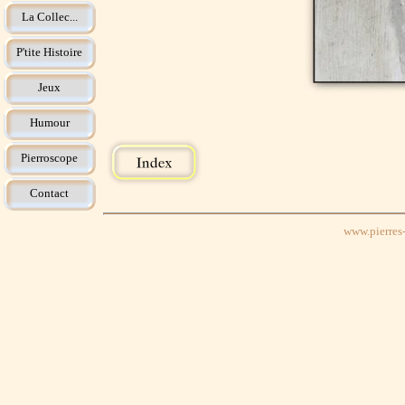
La Collec...
P'tite Histoire
Jeux
Humour
Pierroscope
Contact
www.pierres-