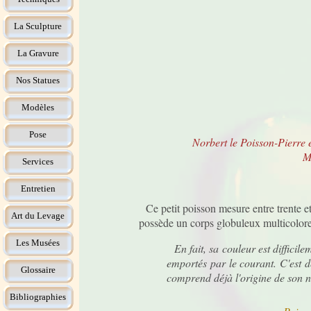
La Sculpture
La Gravure
Nos Statues
Modèles
Pose
Norbert le Poisson-Pierre e
M
Services
Entretien
Ce petit poisson mesure entre trente et
Art du Levage
possède un corps globuleux multicolore, 
Les Musées
En fait, sa couleur est difficile
emportés par le courant. C'est d
Glossaire
comprend déjà l'origine de son 
Bibliographies